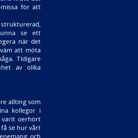
missa för att
 strukturerad,
kunna se ett
legera när det
kväm att möta
åga. Tidigare
nhet av olika
dre allting som
na kollegor i
 varit oerhört
 få se hur vårt
evenemang och