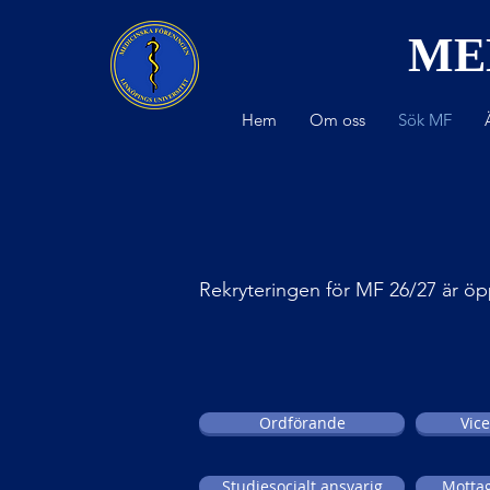
ME
Hem
Om oss
Sök MF
Rekryteringen för MF 26/27 är ö
Ordförande
Vic
Studiesocialt ansvarig
Motta