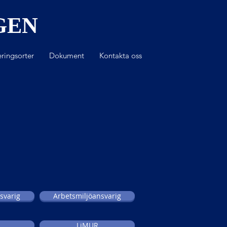
GEN
ringsorter
Dokument
Kontakta oss
svarig
Arbetsmiljöansvarig
LiMUR