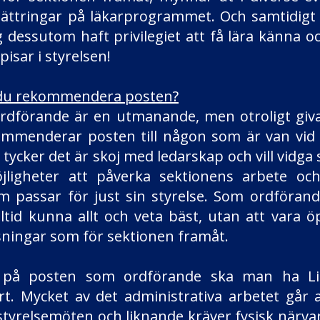
ättringar på läkarprogrammet. Och samtidigt 
 dessutom haft privilegiet att få lära känna 
isar i styrelsen!
e du rekommendera posten?
rdförande är en utmanande, men otroligt giva
kommenderar posten till någon som är van vid
n, tycker det är skoj med ledarskap och vill vidga
jligheter att påverka sektionens arbete oc
m passar för just sin styrelse. Som ordföran
lltid kunna allt och veta bäst, utan att vara ö
ösningar som för sektionen framåt.
ta på posten som ordförande ska man ha L
t. Mycket av det administrativa arbetet går 
styrelsemöten och liknande kräver fysisk närvar