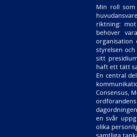
Min roll som
huvudansvare
riktning: mo
behöver vara
organisation 
styrelsen och 
sitt presidiu
haft ett tätt
En central de
kommunikati
Consensus, Me
ordförandens 
dagordningen 
en svår uppgi
olika personli
samtliga tanka