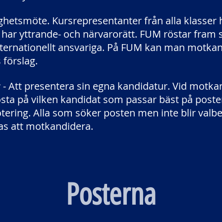
ghetsmöte. Kursrepresentanter från alla klasser ha
r yttrande- och närvarorätt. FUM röstar fram s
nternationellt ansvariga. På FUM kan man motka
 förslag.
r
- Att presentera sin egna kandidatur. Vid motka
a på vilken kandidat som passar bäst på posten,
tering. Alla som söker posten men inte blir valb
s att motkandidera.
Posterna