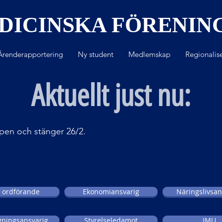
DICINSKA FÖRENIN
Ärenderapportering
Ny student
Medlemskap
Regionalise
Aktuellt just nu:
ppen och stänger 26/2.
e ordförande
Ekonomiansvarig
Näringslivsan
gningsansvarig
Styrelseledamot
IMU