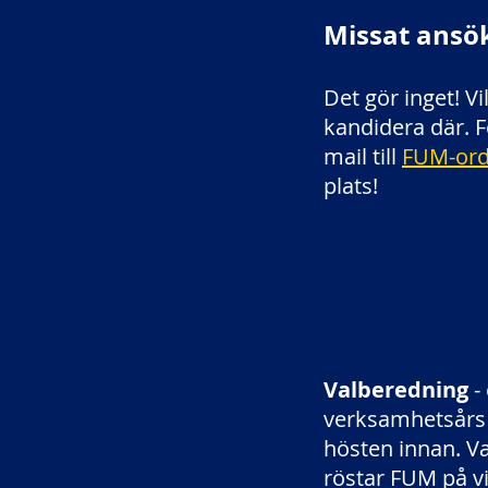
Missat ansök
Det gör inget! V
kandidera där. F
mail till
FUM-ord
plats!
Valberedning
-
verksamhetsårs 
hösten innan. V
röstar FUM på vi