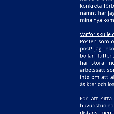
konkreta förb
nämnt har jag
mina nya komp
Varför skull
Posten som o
post! Jag re
bollar i lufte
har stora mö
arbetssätt so
inte om att a
åsikter och l
För att sit
huvudstudieor
distans, men 