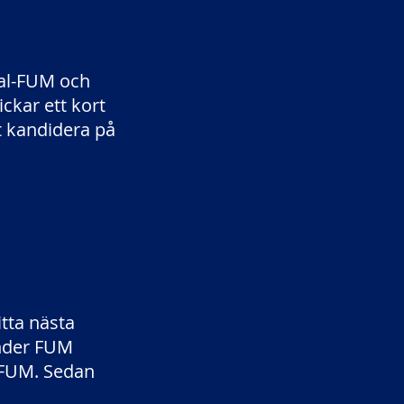
Val-FUM och
ckar ett kort
tt kandidera på
itta nästa
under FUM
 FUM. Sedan