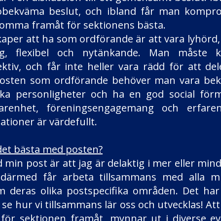
obekväma beslut, och ibland får man kompro
komma framåt för sektionens bästa.
kaper att ha som ordförande är att vara lyhörd,
lig, flexibel och nytänkande. Man måste 
ktiv, och får inte heller vara rädd för att de
posten som ordförande behöver man vara be
ka personligheter och ha en god social förm
farenhet, föreningsengagemang och erfare
ationer är värdefullt.
 det bästa med posten?
min post är att jag är delaktig i mer eller min
därmed får arbeta tillsammans med alla mi
m deras olika postspecifika områden. Det har
se hur vi tillsammans lär oss och utvecklas! Att
 för sektionen framåt, mynnar ut i diverse 