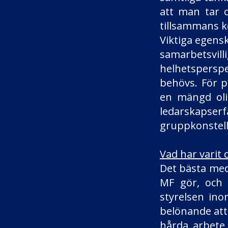
att man tar 
tillsammans 
Viktiga egens
samarbetsvil
helhetsperspe
behövs. För 
en mängd oli
ledarskapser
gruppkonstell
Vad har varit
Det bästa med 
MF gör, och 
styrelsen ino
belönande att 
hårda arbete