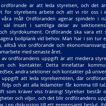
 ordförande är att leda styrelsen, och det ä
t för styrelsens arbete och att vi rör oss 
t våra mål! Ordföranden agerar spindeln i n
 väl insatt i samtliga delar av sektionen
och styrdokument. Ordförande ska vara ett st
agera bollplank vid behov. Man har i sin tur et
m, alltså vice ordförande och ekonomiansvari
 samarbete med senaste året.
l av ordförandens uppgift är att mediera styr
on och kontakter. Detta innefattar kommu
dSex, andra sektioner och kontakter på univers
uppgift att leda styrelsemöten, där ordförand
följs och att alla ledamöter får komma till tal
ft som kräver viss träning! Styrelser består
gheter och viljor, och det blir ordförandens up
r i en diskussion till ett gemensamt beslut. Ib