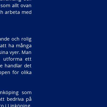
som allt ovan
och arbeta med
nde och rolig
 att ha många
 sina vyer. Man
h utforma ett
de handlar det
ppen för olika
inköping som
att bedriva på
o i Linköping.