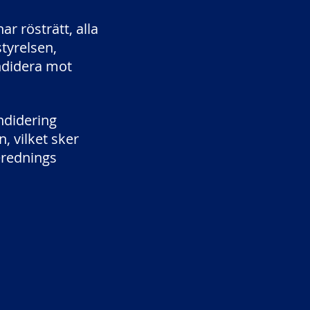
r rösträtt, alla
tyrelsen,
ndidera mot
ndidering
 vilket sker
erednings