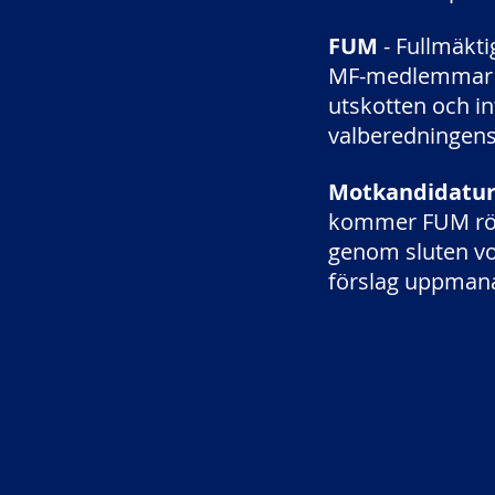
FUM
- Fullmäkti
MF-medlemmar ha
utskotten och i
valberedningens
Motkandidatu
kommer FUM röst
genom sluten vo
förslag uppmana